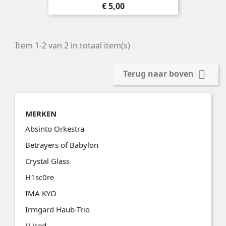
Prijs
€ 5,00
Item 1-2 van 2 in totaal item(s)

Terug naar boven
MERKEN
Absinto Orkestra
Betrayers of Babylon
Crystal Glass
H1sc0re
IMA KYO
Irmgard Haub-Trio
J'Used