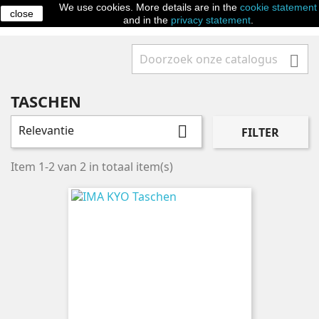
We use cookies. More details are in the
cookie statement
close

and in the
privacy statement
.

TASCHEN
Relevantie

FILTER
Item 1-2 van 2 in totaal item(s)