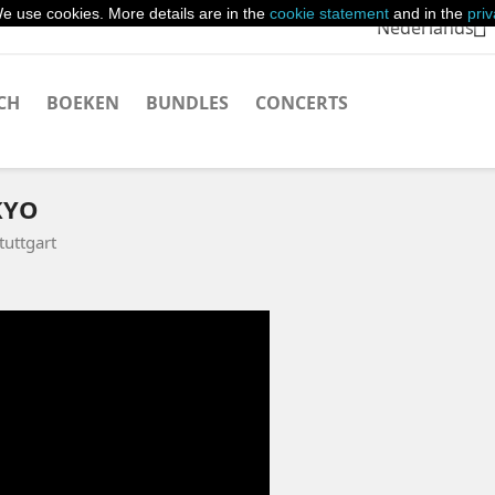
e use cookies. More details are in the
cookie statement
and in the
pri

Nederlands
CH
BOEKEN
BUNDLES
CONCERTS
KYO
tuttgart