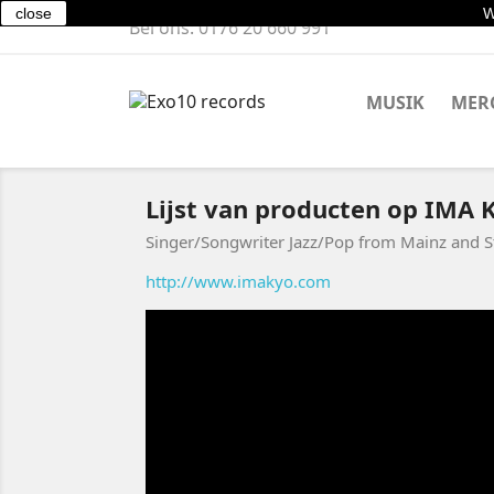
close
W
Bel ons:
0176 20 660 991
MUSIK
MER
Lijst van producten op IMA 
Singer/Songwriter Jazz/Pop from Mainz and S
http://www.imakyo.com