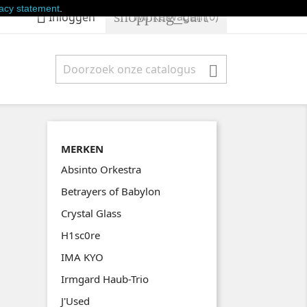
vacy statement
.
shopping_cart

Winkelwagen
(0)
Inloggen

MERKEN
Absinto Orkestra
Betrayers of Babylon
Crystal Glass
H1sc0re
IMA KYO
Irmgard Haub-Trio
J'Used