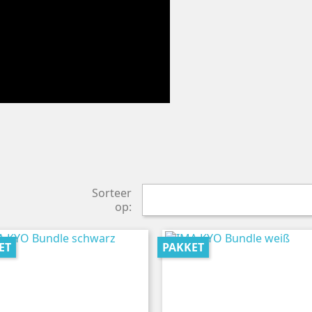
Sorteer
op:
ET
PAKKET