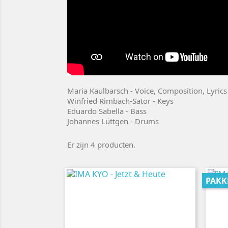
Maria Kaulbarsch - Voice, Composition, Lyrics
Winfried Rimbach-Sator - Keys
Eduardo Sabella - Bass
Johannes Lüttgen - Drums
Er zijn 4 producten.
PAKK