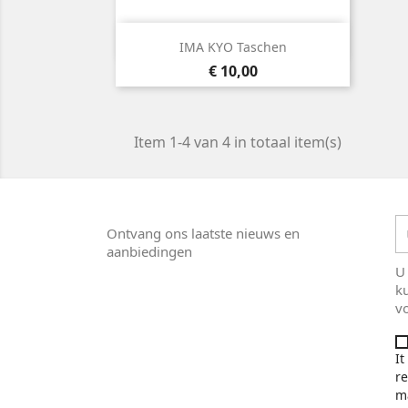

Snel bekijken
IMA KYO Taschen
Wit
Zwart
Prijs
€ 10,00
Item 1-4 van 4 in totaal item(s)
Ontvang ons laatste nieuws en
aanbiedingen
U
k
v
It
re
ma