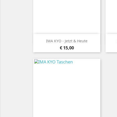

Snel bekijken
IMA KYO - Jetzt & Heute
Prijs
€ 15,00