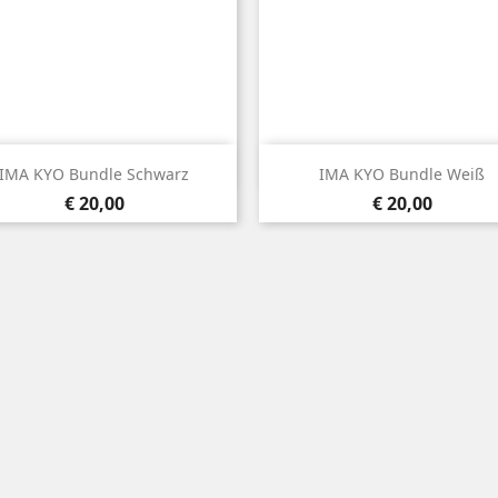


Snel bekijken
Snel bekijken
IMA KYO Bundle Schwarz
IMA KYO Bundle Weiß
Prijs
Prijs
€ 20,00
€ 20,00