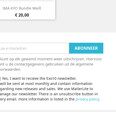

Snel bekijken
IMA KYO Bundle Weiß
Prijs
€ 20,00
 kunt op elk gewenst moment weer uitschrijven. Hiervoor
unt u de contactgegevens gebruiken uit de algemene
oorwaarden.
Yes, I want to recieve the Exo10 newsletter.
 will be sent at most monthly and contain information
garding new releases and sales. We use MailerLite to
nage our newsletter. There is an unsubscribe button in
ery email. more information is listed in the
privacy policy
.