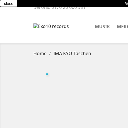
close
W
Bel ons:
0176 20 660 991
MUSIK
MER
Home
IMA KYO Taschen