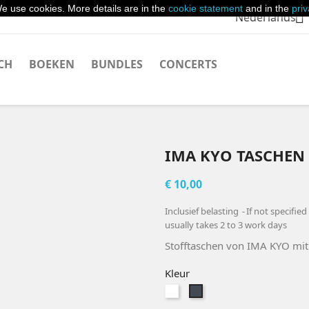
e use cookies. More details are in the
cookie statement
and in the
pri

Nederlands
CH
BOEKEN
BUNDLES
CONCERTS
IMA KYO TASCHEN
€ 10,00
Inclusief belasting
If not specifie
usually takes 2 to 3 work days
Stofftaschen von IMA KYO mit 
Kleur
Wit
Zwart