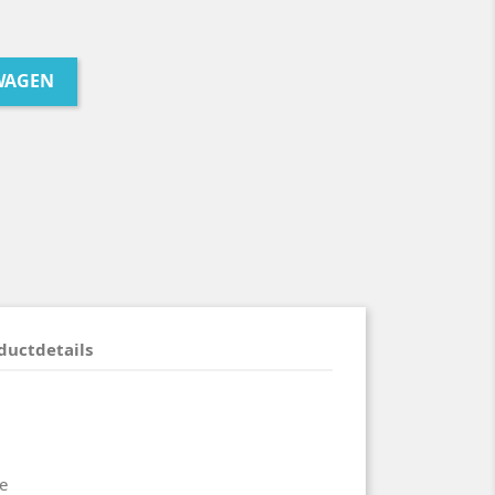
WAGEN
ductdetails
e