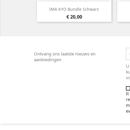

Snel bekijken
IMA KYO Bundle Schwarz
Prijs
€ 20,00
Ontvang ons laatste nieuws en
aanbiedingen
U
k
v
It
re
ma
ev