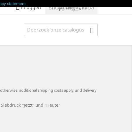
vacy statement
.
shopping_cart

Winkelwagen
(0)
Inloggen

d otherwise: additional shipping costs apply, and delivery
Siebdruck "Jetzt" und "Heute"