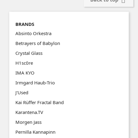

BRANDS
Absinto Orkestra
Betrayers of Babylon
Crystal Glass
H1sc0re
IMA KYO
Irmgard Haub-Trio
J'Used
Kai Rüffer Fractal Band
Karantena.TV
Morgen Jass
Pernilla Kannapinn