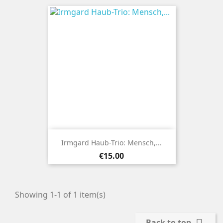
Irmgard Haub-Trio: Mensch,...
Price
€15.00
Showing 1-1 of 1 item(s)
Back to top