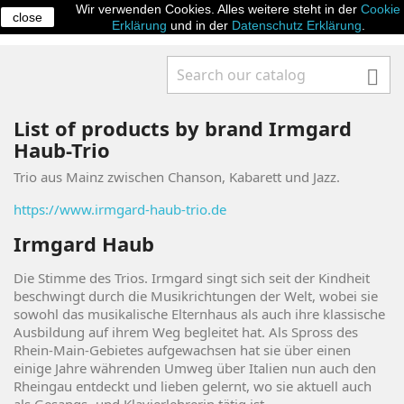
Wir verwenden Cookies. Alles weitere steht in der
Cookie
close

Erklärung
und in der
Datenschutz Erklärung
.

List of products by brand Irmgard
Haub-Trio
Trio aus Mainz zwischen Chanson, Kabarett und Jazz.
https://www.irmgard-haub-trio.de
Irmgard Haub
Die Stimme des Trios. Irmgard singt sich seit der Kindheit
beschwingt durch die Musikrichtungen der Welt, wobei sie
sowohl das musikalische Elternhaus als auch ihre klassische
Ausbildung auf ihrem Weg begleitet hat. Als Spross des
Rhein-Main-Gebietes aufgewachsen hat sie über einen
einige Jahre währenden Umweg über Italien nun auch den
Rheingau entdeckt und lieben gelernt, wo sie aktuell auch