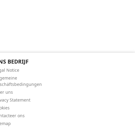
NS BEDRIJF
gal Notice
lgemeine
schäftsbedingungen
er uns
ivacy Statement
okies
ntacteer ons
temap