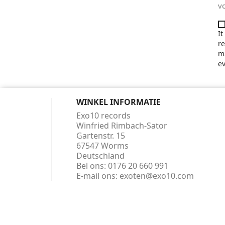
v
It
re
ma
ev
WINKEL INFORMATIE
Exo10 records
Winfried Rimbach-Sator
Gartenstr. 15
67547 Worms
Deutschland
Bel ons:
0176 20 660 991
E-mail ons:
exoten@exo10.com