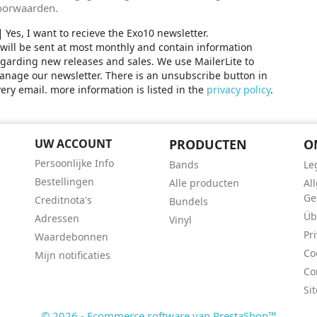
oorwaarden.
Yes, I want to recieve the Exo10 newsletter.
 will be sent at most monthly and contain information
garding new releases and sales. We use MailerLite to
nage our newsletter. There is an unsubscribe button in
ery email. more information is listed in the
privacy policy
.
UW ACCOUNT
PRODUCTEN
O
Persoonlijke Info
Bands
Le
Bestellingen
Alle producten
Al
Ge
Creditnota's
Bundels
Üb
Adressen
Vinyl
Pr
Waardebonnen
Co
Mijn notificaties
Co
Si
© 2026 - Ecommerce software van PrestaShop™