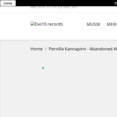
close
W
Bel ons:
0176 20 660 991
MUSIK
MER
Home
Pernilla Kannapinn - Abandoned 