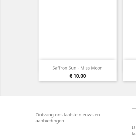

Snel bekijken
Saffron Sun - Miss Moon
Prijs
€ 10,00
Ontvang ons laatste nieuws en
aanbiedingen
U
k