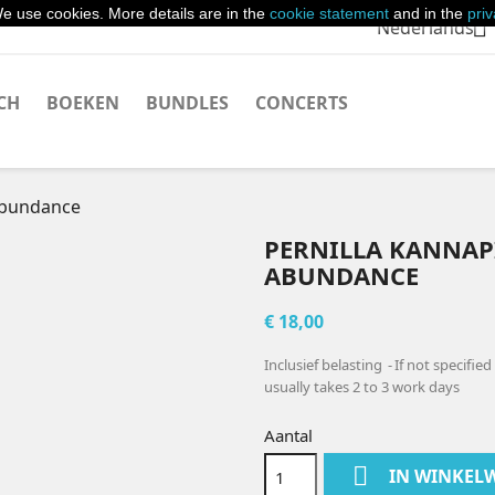
e use cookies. More details are in the
cookie statement
and in the
pri

Nederlands
CH
BOEKEN
BUNDLES
CONCERTS
Abundance
PERNILLA KANNAP
ABUNDANCE
€ 18,00
Inclusief belasting
If not specifie
usually takes 2 to 3 work days
Aantal

IN WINKEL