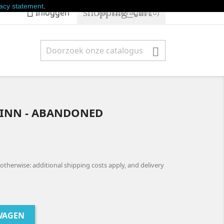
vacy statement
.
shopping_cart

Winkelwagen
(0)
Inloggen

INN - ABANDONED
d otherwise: additional shipping costs apply, and delivery
WAGEN