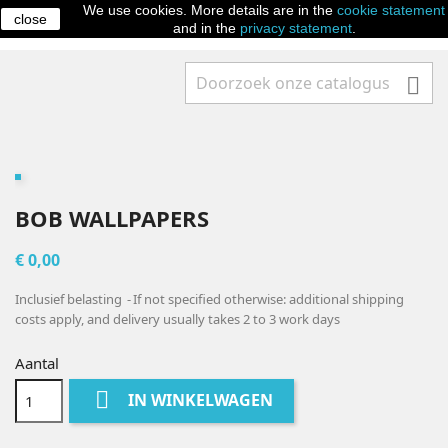
We use cookies. More details are in the
cookie statement
close

and in the
privacy statement
.

BOB WALLPAPERS
€ 0,00
Inclusief belasting
If not specified otherwise: additional shipping
costs apply, and delivery usually takes 2 to 3 work days
Aantal

IN WINKELWAGEN