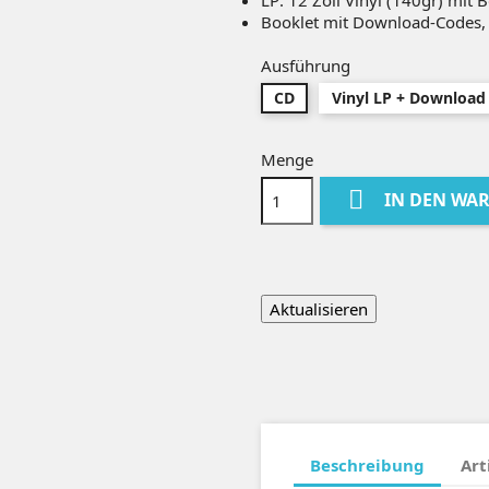
LP: 12 Zoll Vinyl (140gr) mit
Booklet mit Download-Codes, 
Ausführung
CD
Vinyl LP + Download
Menge

IN DEN WA
Beschreibung
Art