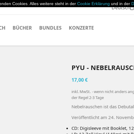
nden Cookies. Alles weitere steht in der
Cookie Erklärung
und in der
D

Deutsch
CH
BÜCHER
BUNDLES
KONZERTE
PYU - NEBELRAUS
17,00 €
inkl. MwSt.
wenn nicht anders ange
der Regel 2-3 Tage
Nebelrauschen ist das Debuta
Veröffentlicht am 24. Novemb
CD: Digisleeve mit Booklet, 12