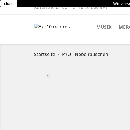
close
Wir verwe
Rufen Sie uns an:
0176 20 660 991
MUSIK
MER
Startseite
PYU - Nebelrauschen