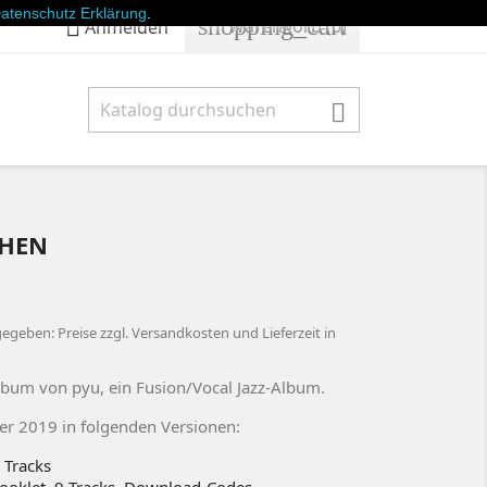
atenschutz Erklärung
.
shopping_cart

Warenkorb
(0)
Anmelden

CHEN
geben: Preise zzgl. Versandkosten und Lieferzeit in
lbum von pyu, ein Fusion/Vocal Jazz-Album.
er 2019 in folgenden Versionen:
 Tracks