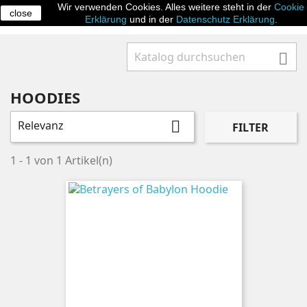
Wir verwenden Cookies. Alles weitere steht in der
Cookie
close

Erklärung
und in der
Datenschutz Erklärung
.

HOODIES
Relevanz

FILTER
1 - 1 von 1 Artikel(n)