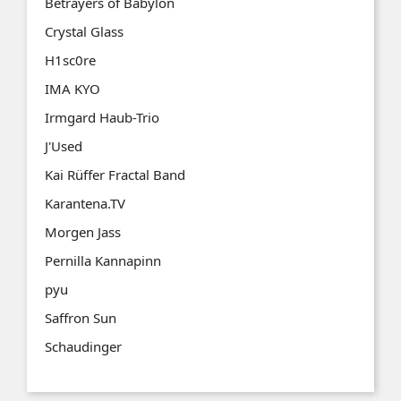
Betrayers of Babylon
Crystal Glass
H1sc0re
IMA KYO
Irmgard Haub-Trio
J'Used
Kai Rüffer Fractal Band
Karantena.TV
Morgen Jass
Pernilla Kannapinn
pyu
Saffron Sun
Schaudinger