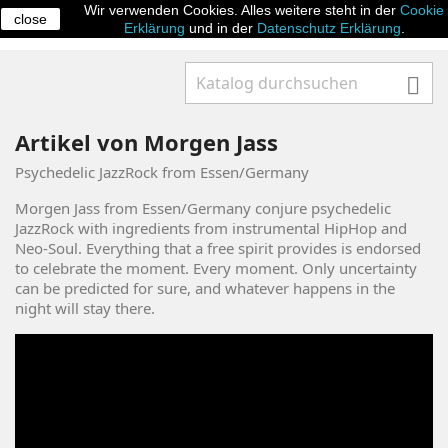
Wir verwenden Cookies. Alles weitere steht in der
Cookie
close

Erklärung
und in der
Datenschutz Erklärung
.

Artikel von Morgen Jass
Psychedelic JazzRock from Essen/Germany
Morgen Jass from Essen/Germany conjure psychedelic
JazzRock with ingredients from instrumental HipHop and
Neo-Soul. Everything that a free spirit provides is endorsed
to celebrate the moment. Every moment. Only uncertainty
can be predicted for sure, and whatever happens in the
night will stay there.